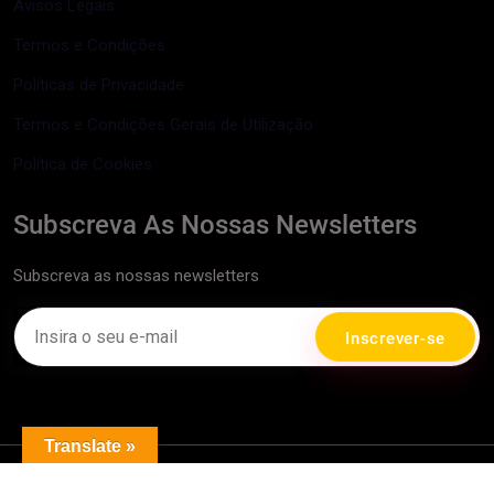
Avisos Legais
Termos e Condições
Políticas de Privacidade
Termos e Condições Gerais de Utilização
Política de Cookies
Subscreva As Nossas Newsletters
Subscreva as nossas newsletters
Translate »
Copyright
2026
JoshsCars
. Todos os direitos reservados