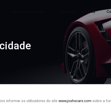
Importar o seu carro
Sobre Nós
FAQ
Co
acidade
vo informar os utilizadores do site
www.joshscars.com
sobre a fo