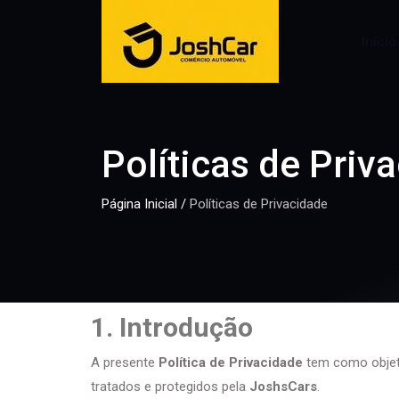
Início
Políticas de Priv
Página Inicial
/
Políticas de Privacidade
1. Introdução
A presente
Política de Privacidade
tem como objeti
tratados e protegidos pela
JoshsCars
.